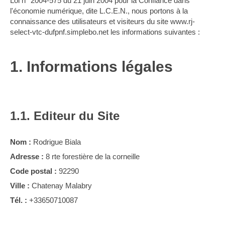
Loi n° 2004-575 du 21 juin 2004 pour la Confiance dans
l'économie numérique, dite L.C.E.N., nous portons à la
connaissance des utilisateurs et visiteurs du site www.rj-
select-vtc-dufpnf.simplebo.net les informations suivantes :
1. Informations légales
1.1. Editeur du Site
Nom :
Rodrigue Biala
Adresse :
8 rte forestière de la corneille
Code postal :
92290
Ville :
Chatenay Malabry
Tél. :
+33650710087